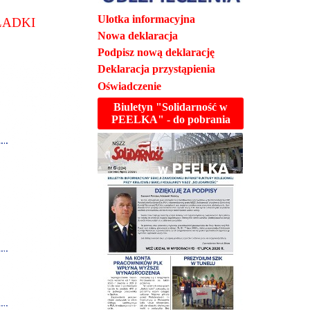
Ulotka informacyjna
ŁADKI
Nowa deklaracja
Podpisz nową deklarację
Deklaracja przystąpienia
Oświadczenie
Biuletyn "Solidarność w
PEELKA" - do pobrania