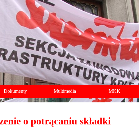
Dokumenty
Multimedia
MKK
enie o potrącaniu składki